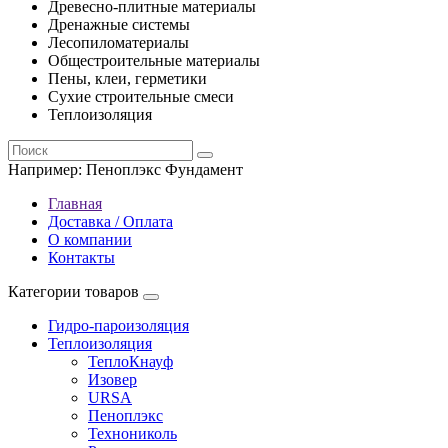
Древесно-плитные материалы
Дренажные системы
Лесопиломатериалы
Общестроительные материалы
Пены, клеи, герметики
Сухие строительные смеси
Теплоизоляция
Например:
Пеноплэкс Фундамент
Главная
Доставка / Оплата
О компании
Контакты
Категории товаров
Гидро-пароизоляция
Теплоизоляция
ТеплоКнауф
Изовер
URSA
Пеноплэкс
Технониколь