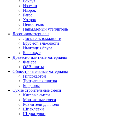
Роквул
Изомин
Изорок
Paroc
Хотрок
Пеностекло
Напыляемый утеплитель
Лесопиломатериалы
Доска ест. влажности
Брус ест. влажности
Имитация бруса
Блок-хаус
Древесно-плитные материалы
Фанера
OSB плиты
Общестроительные материалы
Гипсокартон
Тротуарная плитка
Бордюры
Сухие строительные смеси
Клеевые смеси
Монтажные смеси
Ровнители для пола
Шпаклёвки
Штукатурки