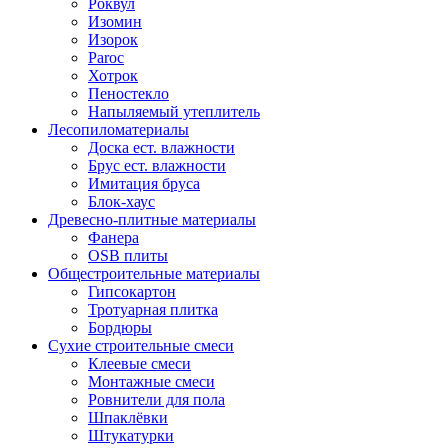
Роквул
Изомин
Изорок
Paroc
Хотрок
Пеностекло
Напыляемый утеплитель
Лесопиломатериалы
Доска ест. влажности
Брус ест. влажности
Имитация бруса
Блок-хаус
Древесно-плитные материалы
Фанера
OSB плиты
Общестроительные материалы
Гипсокартон
Тротуарная плитка
Бордюры
Сухие строительные смеси
Клеевые смеси
Монтажные смеси
Ровнители для пола
Шпаклёвки
Штукатурки