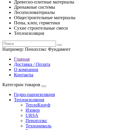
Древесно-плитные материалы
Дренажные системы
Лесопиломатериалы
Общестроительные материалы
Пены, клеи, герметики
Сухие строительные смеси
Теплоизоляция
Например:
Пеноплэкс Фундамент
Главная
Доставка / Оплата
О компании
Контакты
Категории товаров
Гидро-пароизоляция
Теплоизоляция
ТеплоКнауф
Изовер
URSA
Пеноплэкс
Технониколь