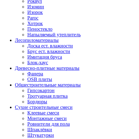
Роквул
Изомин
Изорок
Paroc
Хотрок
Пеностекло
Напыляемый утеплитель
Лесопиломатериалы
Доска ест. влажности
Брус ест. влажности
Имитация бруса
Блок-хаус
Древесно-плитные материалы
Фанера
OSB плиты
Общестроительные материалы
Гипсокартон
Тротуарная плитка
Бордюры
Сухие строительные смеси
Клеевые смеси
Монтажные смеси
Ровнители для пола
Шпаклёвки
Штукатурки