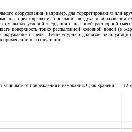
льного оборудования (например, для торкретирования) или вру
имо для предотвращения попадания воздуха и образования пу
оптимальных условий твердения нанесенной растворной смеси
ать поверхность тонко распыленной холодной водой (в жарк
ий окружающей среды. Температурный диапазон эксплуатаци
 в применении и эксплуатации.
т защищать от повреждения и намокания. Срок хранения — 12 ме