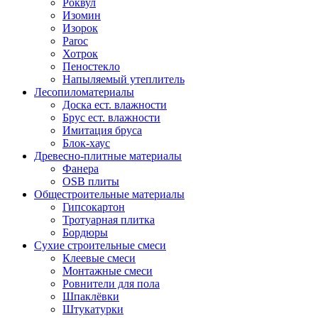
Роквул
Изомин
Изорок
Paroc
Хотрок
Пеностекло
Напыляемый утеплитель
Лесопиломатериалы
Доска ест. влажности
Брус ест. влажности
Имитация бруса
Блок-хаус
Древесно-плитные материалы
Фанера
OSB плиты
Общестроительные материалы
Гипсокартон
Тротуарная плитка
Бордюры
Сухие строительные смеси
Клеевые смеси
Монтажные смеси
Ровнители для пола
Шпаклёвки
Штукатурки