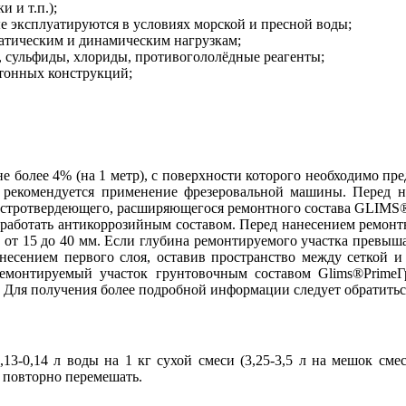
 и т.п.);
е эксплуатируются в условиях морской и пресной воды;
атическим и динамическим нагрузкам;
, сульфиды, хлориды, противогололёдные реагенты;
тонных конструкций;
е более 4% (на 1 метр), c поверхности которого необходимо пр
т рекомендуется применение фрезеровальной машины. Перед 
стротвердеющего, расширяющегося ремонтного состава GLIMS®Г
обработать антикоррозийным составом. Перед нанесением ремон
 от 15 до 40 мм. Если глубина ремонтируемого участка превыша
анесением первого слоя, оставив пространство между сеткой 
ремонтируемый участок грунтовочным составом Glims®PrimeГ
 Для получения более подробной информации следует обратиться
0,13-0,14 л воды на 1 кг сухой смеси (3,25-3,5 л на мешок см
м повторно перемешать.