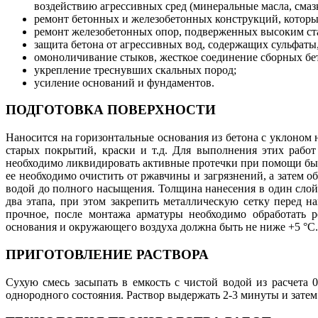
воздействию агрессивных сред (минеральные масла, смазки
ремонт бетонных и железобетонных конструкций, которы
ремонт железобетонных опор, подверженных высоким ст
защита бетона от агрессивных вод, содержащих сульфаты
омоноличивание стыков, жесткое соединение сборных бе
укрепление треснувших скальных пород;
усиление оснований и фундаментов.
ПОДГОТОВКА ПОВЕРХНОСТИ
Наносится на горизонтальные основания из бетона с уклоном н
старых покрытий, краски и т.д. Для выполнения этих рабо
необходимо ликвидировать активные протечки при помощи бы
ее необходимо очистить от ржавчины и загрязнений, а затем 
водой до полного насыщения. Толщина нанесения в один слой
два этапа, при этом закрепить металлическую сетку перед н
прочное, после монтажа арматуры необходимо обработать 
основания и окружающего воздуха должна быть не ниже +5 °С.
ПРИГОТОВЛЕНИЕ РАСТВОРА
Сухую смесь засыпать в емкость с чистой водой из расчета 
однородного состояния. Раствор выдержать 2-3 минуты и зате