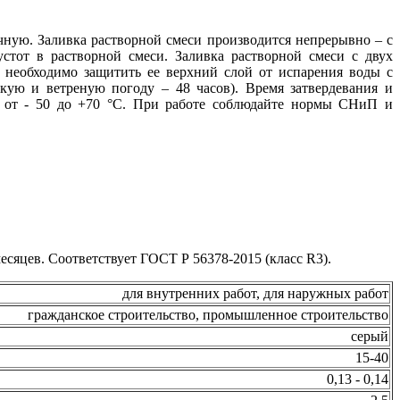
чную. Заливка растворной смеси производится непрерывно – с
стот в растворной смеси. Заливка растворной смеси с двух
 необходимо защитить ее верхний слой от испарения воды с
ую и ветреную погоду – 48 часов). Время затвердевания и
и от - 50 до +70 °С. При работе соблюдайте нормы СНиП и
сяцев. Соответствует ГОСТ Р 56378-2015 (класс R3).
для внутренних работ, для наружных работ
гражданское строительство, промышленное строительство
серый
15-40
0,13 - 0,14