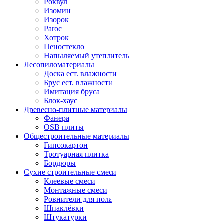
Роквул
Изомин
Изорок
Paroc
Хотрок
Пеностекло
Напыляемый утеплитель
Лесопиломатериалы
Доска ест. влажности
Брус ест. влажности
Имитация бруса
Блок-хаус
Древесно-плитные материалы
Фанера
OSB плиты
Общестроительные материалы
Гипсокартон
Тротуарная плитка
Бордюры
Сухие строительные смеси
Клеевые смеси
Монтажные смеси
Ровнители для пола
Шпаклёвки
Штукатурки