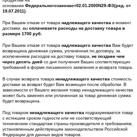
основании
Федерального
закона
от
02.01.2000
N
29-ФЗ
(ред. от
19.07.2011)
.
При Вашем отказе от товара
надлежащего качества
в момент
доставки, вы
оплачиваете расходы на доставку товара в
размере 1700 руб.
При Вашем отказе от товара
надлежащего качества
Вам будет
возвращена денежная сумма, уплаченная по договору, за
исключением расходов на доставку товара,
не позднее чем
через десять дней
со дня получения Ваших соответствующих
требований в форме письменного заявления и возврата товара.
В случае возврата товара
ненадлежащего качества
стоимость
доставки за возврат будет Вам возмещен после обработки. В
зависимости от Вашего желания товар ненадлежащего качества
может быть заменен или уплаченная за товар денежная сумма
будет возвращена.
Под товаром
ненадлежащего качества
подразумевается товар
с истекшим сроком годности или не соответствующий
техническим стандартам страны-производителя и требованиям,
установленным действующим законодательством Российской
Федерации для данных видов товаров.