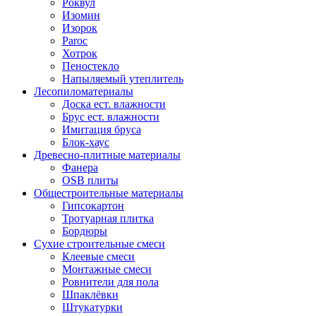
Роквул
Изомин
Изорок
Paroc
Хотрок
Пеностекло
Напыляемый утеплитель
Лесопиломатериалы
Доска ест. влажности
Брус ест. влажности
Имитация бруса
Блок-хаус
Древесно-плитные материалы
Фанера
OSB плиты
Общестроительные материалы
Гипсокартон
Тротуарная плитка
Бордюры
Сухие строительные смеси
Клеевые смеси
Монтажные смеси
Ровнители для пола
Шпаклёвки
Штукатурки