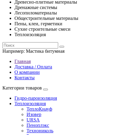
Древесно-плитные материалы
Дренажные системы
Лесопиломатериалы
Общестроительные материалы
Пены, клеи, герметики
Сухие строительные смеси
Теплоизоляция
Например:
Мастика битумная
Главная
Доставка / Оплата
О компании
Контакты
Категории товаров
Гидро-пароизоляция
Теплоизоляция
ТеплоКнауф
Изовер
URSA
Пеноплэкс
Технониколь