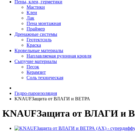
Пены, клеи, герметики
Мастики
Клеи
Лак
Пена монтажная
Праймер
Дренажные системы
Геотектсиль
Краска
Кровельные материалы
Наплавляемая рулонная кровля
Сыпучие материалы
Песок
Керамзит
Соль техническая
Гидро-пароизоляция
KNAUFЗащита от ВЛАГИ и ВЕТРА
KNAUFЗащита от ВЛАГИ и ВЕ