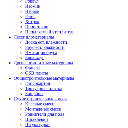
Роквул
Изомин
Изорок
Paroc
Хотрок
Пеностекло
Напыляемый утеплитель
Лесопиломатериалы
Доска ест. влажности
Брус ест. влажности
Имитация бруса
Блок-хаус
Древесно-плитные материалы
Фанера
OSB плиты
Общестроительные материалы
Гипсокартон
Тротуарная плитка
Бордюры
Сухие строительные смеси
Клеевые смеси
Монтажные смеси
Ровнители для пола
Шпаклёвки
Штукатурки