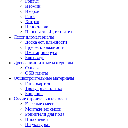
Роквул
Изомин
Изорок
Paroc
Хотрок
Пеностекло
Напыляемый утеплитель
Лесопиломатериалы
Доска ест. влажности
Брус ест. влажности
Имитация бруса
Блок-хаус
Древесно-плитные материалы
Фанера
OSB плиты
Общестроительные материалы
Гипсокартон
Тротуарная плитка
Бордюры
Сухие строительные смеси
Клеевые смеси
Монтажные смеси
Ровнители для пола
Шпаклёвки
Штукатурки