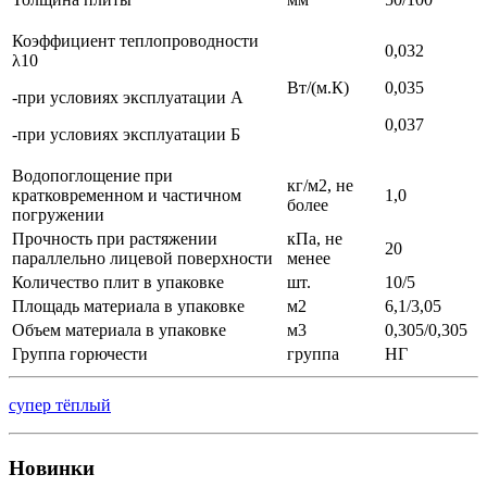
Коэффициент теплопроводности
0,032
λ10
Вт/(м.К)
0,035
-при условиях эксплуатации А
0,037
-при условиях эксплуатации Б
Водопоглощение при
кг/м2, не
кратковременном и частичном
1,0
более
погружении
Прочность при растяжении
кПа, не
20
параллельно лицевой поверхности
менее
Количество плит в упаковке
шт.
10/5
Площадь материала в упаковке
м2
6,1/3,05
Объем материала в упаковке
м3
0,305/0,305
Группа горючести
группа
НГ
супер тёплый
Новинки