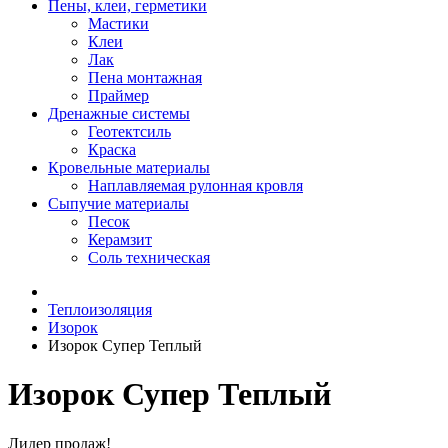
Пены, клеи, герметики
Мастики
Клеи
Лак
Пена монтажная
Праймер
Дренажные системы
Геотектсиль
Краска
Кровельные материалы
Наплавляемая рулонная кровля
Сыпучие материалы
Песок
Керамзит
Соль техническая
Теплоизоляция
Изорок
Изорок Супер Теплый
Изорок Супер Теплый
Лидер продаж!