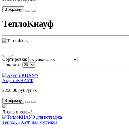
В корзину
ТеплоКнауф
Сортировка:
Показать:
АкустиКНАУФ
2250.00 руб./упак
В корзину
Лидер продаж!
ТеплоКНАУФ для коттеджа