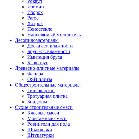
Роквул
Изомин
Изорок
Paroc
Хотрок
Пеностекло
Напыляемый утеплитель
Лесопиломатериалы
Доска ест. влажности
Брус ест. влажности
Имитация бруса
Блок-хаус
Древесно-плитные материалы
Фанера
OSB плиты
Общестроительные материалы
Гипсокартон
Тротуарная плитка
Бордюры
Сухие строительные смеси
Клеевые смеси
Монтажные смеси
Ровнители для пола
Шпаклёвки
Штукатурки