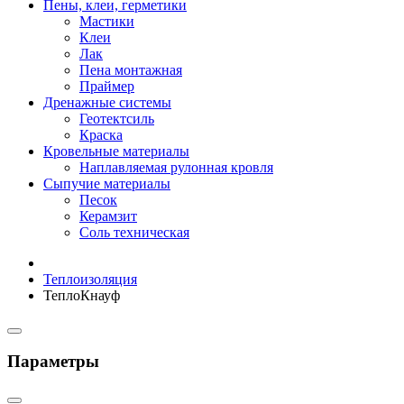
Пены, клеи, герметики
Мастики
Клеи
Лак
Пена монтажная
Праймер
Дренажные системы
Геотектсиль
Краска
Кровельные материалы
Наплавляемая рулонная кровля
Сыпучие материалы
Песок
Керамзит
Соль техническая
Теплоизоляция
ТеплоКнауф
Параметры