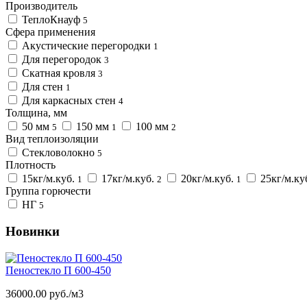
Производитель
ТеплоКнауф
5
Сфера применения
Акустические перегородки
1
Для перегородок
3
Скатная кровля
3
Для стен
1
Для каркасных стен
4
Толщина, мм
50 мм
150 мм
100 мм
5
1
2
Вид теплоизоляции
Стекловолокно
5
Плотность
15кг/м.куб.
17кг/м.куб.
20кг/м.куб.
25кг/м.ку
1
2
1
Группа горючести
НГ
5
Новинки
Пеностекло П 600-450
36000.00 руб./м3