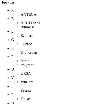
Бренды
A
ANTEGA
B
BAUFOAM
Bitumast
E
Ecomast
G
Gyproc
K
Kronospan
P
Paroc
Polyroof
U
URSA
V
VinCore
Б
Басвул
Г
Глимс
И