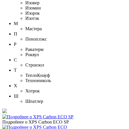
Изовер
Изомин
Изорок
Изотэк
М
Мастера
П
Пеноплэкс
Р
Раватерм
Роквул
С
Строизол
Т
ТеплоКнауф
Технониколь
Х
Хотрок
Ш
Шпатлер
Подробнее о XPS Carbon ECO SP