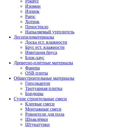
Роквул
Изомин
Изорок
Paroc
Хотрок
Пеностекло
Напыляемый утеплитель
Лесопиломатериалы
Доска ест. влажности
Брус ест. влажности
Имитация бруса
Блок-хаус
Древесно-плитные материалы
Фанера
OSB плиты
Общестроительные материалы
Гипсокартон
Тротуарная плитка
Бордюры
Сухие строительные смеси
Клеевые смеси
Монтажные смеси
Ровнители для пола
Шпаклёвки
Штукатурки