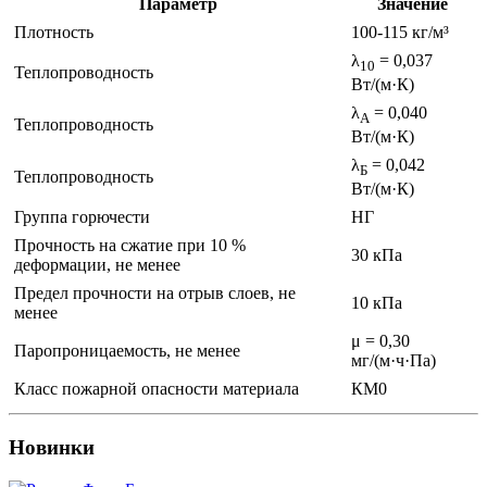
Параметр
Значение
Плотность
100-115 кг/м³
λ
= 0,037
10
Теплопроводность
Вт/(м·К)
λ
= 0,040
А
Теплопроводность
Вт/(м·К)
λ
= 0,042
Б
Теплопроводность
Вт/(м·К)
Группа горючести
НГ
Прочность на сжатие при 10 %
30 кПа
деформации, не менее
Предел прочности на отрыв слоев, не
10 кПа
менее
μ = 0,30
Паропроницаемость, не менее
мг/(м·ч·Па)
Класс пожарной опасности материала
КМ0
Новинки