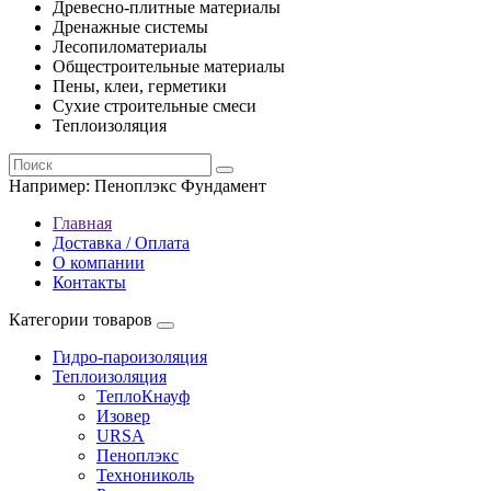
Древесно-плитные материалы
Дренажные системы
Лесопиломатериалы
Общестроительные материалы
Пены, клеи, герметики
Сухие строительные смеси
Теплоизоляция
Например:
Пеноплэкс Фундамент
Главная
Доставка / Оплата
О компании
Контакты
Категории товаров
Гидро-пароизоляция
Теплоизоляция
ТеплоКнауф
Изовер
URSA
Пеноплэкс
Технониколь