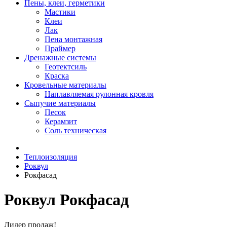
Пены, клеи, герметики
Мастики
Клеи
Лак
Пена монтажная
Праймер
Дренажные системы
Геотектсиль
Краска
Кровельные материалы
Наплавляемая рулонная кровля
Сыпучие материалы
Песок
Керамзит
Соль техническая
Теплоизоляция
Роквул
Рокфасад
Роквул Рокфасад
Лидер продаж!