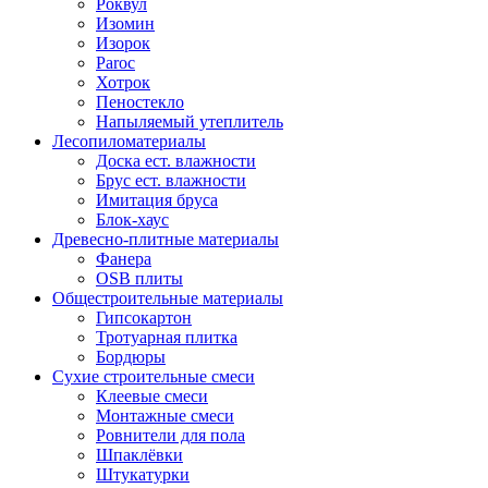
Роквул
Изомин
Изорок
Paroc
Хотрок
Пеностекло
Напыляемый утеплитель
Лесопиломатериалы
Доска ест. влажности
Брус ест. влажности
Имитация бруса
Блок-хаус
Древесно-плитные материалы
Фанера
OSB плиты
Общестроительные материалы
Гипсокартон
Тротуарная плитка
Бордюры
Сухие строительные смеси
Клеевые смеси
Монтажные смеси
Ровнители для пола
Шпаклёвки
Штукатурки