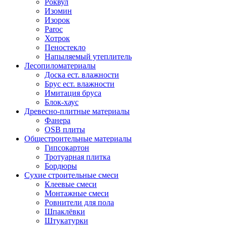
Роквул
Изомин
Изорок
Paroc
Хотрок
Пеностекло
Напыляемый утеплитель
Лесопиломатериалы
Доска ест. влажности
Брус ест. влажности
Имитация бруса
Блок-хаус
Древесно-плитные материалы
Фанера
OSB плиты
Общестроительные материалы
Гипсокартон
Тротуарная плитка
Бордюры
Сухие строительные смеси
Клеевые смеси
Монтажные смеси
Ровнители для пола
Шпаклёвки
Штукатурки