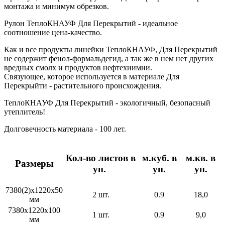
монтажа и минимум обрезков.
Рулон ТеплоКНАУФ Для Перекрытий - идеальное
соотношение цена-качество.
Как и все продукты линейки ТеплоКНАУФ, Для Перекрытий
не содержит фенол-формальдегид, а так же в нем нет других
вредных смолх и продуктов нефтехиимии.
Связующее, которое используется в материале Для
Перекрыйти - растительного происхождения.
ТеплоКНАУФ Для Перекрытий - экологичный, безопасный
утеплитель!
Долговечность материала - 100 лет.
Кол-во листов в
м.куб. в
м.кв. в
Размеры
уп.
уп.
уп.
7380(2)х1220х50
2 шт.
0.9
18,0
мм
7380х1220х100
1 шт.
0.9
9,0
мм