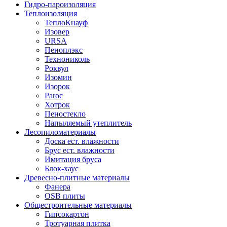
Гидро-пароизоляция
Теплоизоляция
ТеплоКнауф
Изовер
URSA
Пеноплэкс
Технониколь
Роквул
Изомин
Изорок
Paroc
Хотрок
Пеностекло
Напыляемый утеплитель
Лесопиломатериалы
Доска ест. влажности
Брус ест. влажности
Имитация бруса
Блок-хаус
Древесно-плитные материалы
Фанера
OSB плиты
Общестроительные материалы
Гипсокартон
Тротуарная плитка