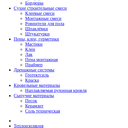
Бордюры
Сухие строительные смеси
Клеевые смеси
Монтажные смеси
Ровнители для пола
Шпаклёвки
Штукатурки
Пены, клеи, герметики
Мастики
Клеи
Лак
Пена монтажная
Праймер
Дренажные системы
Геотектсиль
Краска
Кровельные материалы
Наплавляемая рулонная кровля
Сыпучие материалы
Песок
Керамзит
Соль техническая
Теплоизоляция