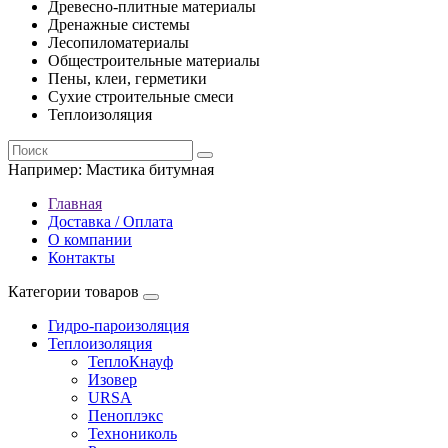
Древесно-плитные материалы
Дренажные системы
Лесопиломатериалы
Общестроительные материалы
Пены, клеи, герметики
Сухие строительные смеси
Теплоизоляция
Например:
Мастика битумная
Главная
Доставка / Оплата
О компании
Контакты
Категории товаров
Гидро-пароизоляция
Теплоизоляция
ТеплоКнауф
Изовер
URSA
Пеноплэкс
Технониколь