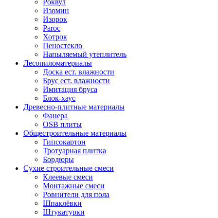
Роквул
Изомин
Изорок
Paroc
Хотрок
Пеностекло
Напыляемый утеплитель
Лесопиломатериалы
Доска ест. влажности
Брус ест. влажности
Имитация бруса
Блок-хаус
Древесно-плитные материалы
Фанера
OSB плиты
Общестроительные материалы
Гипсокартон
Тротуарная плитка
Бордюры
Сухие строительные смеси
Клеевые смеси
Монтажные смеси
Ровнители для пола
Шпаклёвки
Штукатурки