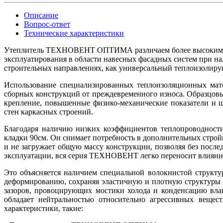
Описание
Вопрос-ответ
Технические характеристики
Утеплитель ТЕХНОВЕНТ ОПТИМА различаем более высоким па
эксплуатирования в области навесных фасадных систем при н
строительных направлениях, как универсальный теплоизолир
Использование специализированных теплоизоляционных мат
сборных конструкций от преждевременного износа. Образцов
крепление, повышенные физико-механические показатели и 
стен каркасных строений.
Благодаря наличию низких коэффициентов теплопроводнос
кладки 90см. Он снимает потребность в дополнительных стро
и не загружает общую массу конструкции, позволяя без посл
эксплуатации, вся серия ТЕХНОВЕНТ легко переносит влияни
Это объясняется наличием специальной волокнистой структ
деформированию, сохраняя эластичную и плотную структуры 
зазоров, провоцирующих мостики холода и конденсацию влаг
обладает нейтральностью относительно агрессивных вещест
характеристики, такие: