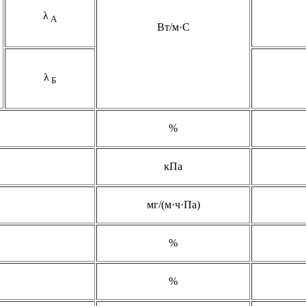
λ
А
Вт/м·С
λ
Б
%
кПа
мг/(м·ч·Па)
%
%