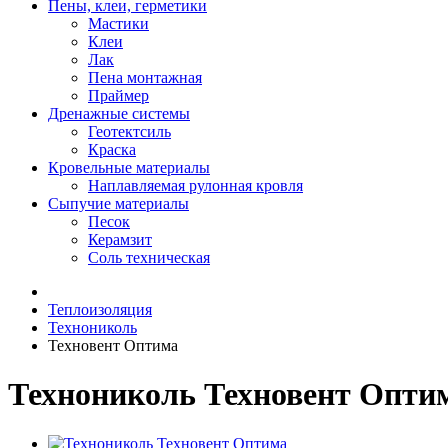
Пены, клеи, герметики
Мастики
Клеи
Лак
Пена монтажная
Праймер
Дренажные системы
Геотектсиль
Краска
Кровельные материалы
Наплавляемая рулонная кровля
Сыпучие материалы
Песок
Керамзит
Соль техническая
Теплоизоляция
Технониколь
Техновент Оптима
Технониколь Техновент Опти