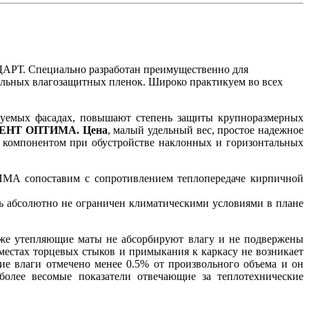
РТ. Специально разработан преимущественно для
ельных влагозащитных пленок. Широко практикуем во всех
руемых фасадах, повышают степень защиты крупноразмерных
ЕНТ ОПТИМА. Цена
, малый удельный вес, простое надежное
 компонентом при обустройстве наклонных и горизонтальных
МА сопоставим с сопротивлением теплопередаче кирпичной
ль абсолютно не ограничен климатическими условиями в плане
кже утепляющие маты не абсорбируют влагу и не подвержены
естах торцевых стыков и примыкания к каркасу не возникает
ие влаги отмечено менее 0.5% от произвольного объема и он
более весомые показатели отвечающие за теплотехнические