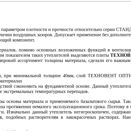
раметром плотности и прочности относительно серии СТАНДА
аличии воздушных зазоров. Допускает применение без дополнит
ующий компонент.
ериалов, помимо основных возложенных функций в вентили
ым показателем таких утеплителей выделяются плиты
ТЕХНОВ
широкий ассортимент толщины материала, сделали его важным
ти, при минимальной толщине 40мм, слой ТЕХНОВЕНТ ОПТИ
йматериалах
едствий сэкономить на фундаментной основе. Данный утеплите
е экстремальных температурных перепадов.
уры основы материала и применяемого базальтового сырья. Та
на протяжении немалого эксплуатационного срока. Поэтому в м
и. Изначально данный утеплитель негигроскопичен, содержан
в, подобных растворителям в лакокрасочных растворах. Наи