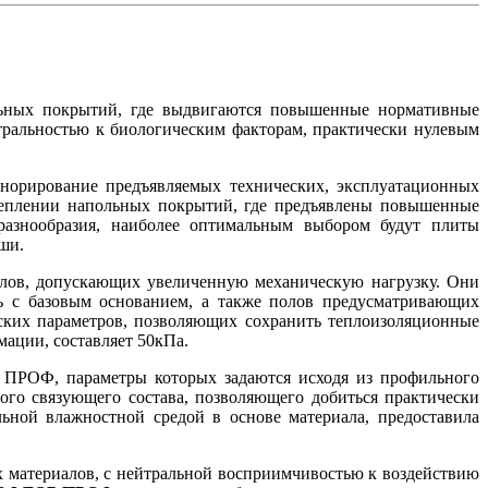
ьных покрытий, где выдвигаются повышенные нормативные
тральностью к биологическим факторам, практически нулевым
гнорирование предъявляемых технических, эксплуатационных
утеплении напольных покрытий, где предъявлены повышенные
азнообразия, наиболее оптимальным выбором будут плиты
ши.
ов, допускающих увеличенную механическую нагрузку. Они
ь с базовым основанием, а также полов предусматривающих
ских параметров, позволяющих сохранить теплоизоляционные
мации, составляет 50кПа.
 ПРОФ, параметры которых задаются исходя из профильного
ого связующего состава, позволяющего добиться практически
ьной влажностной средой в основе материала, предоставила
х материалов, с нейтральной восприимчивостью к воздействию