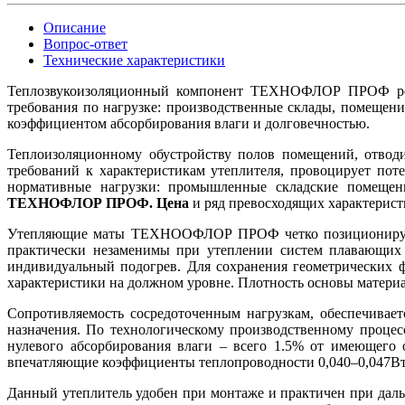
Описание
Вопрос-ответ
Технические характеристики
Теплозвукоизоляционный компонент ТЕХНОФЛОР ПРОФ реко
требования по нагрузке: производственные склады, помещен
коэффициентом абсорбирования влаги и долговечностью.
Теплоизоляционному обустройству полов помещений, отводи
требований к характеристикам утеплителя, провоцирует по
нормативные нагрузки: промышленные складские помещен
ТЕХНОФЛОР ПРОФ. Цена
и ряд превосходящих характерист
Утепляющие маты ТЕХНООФЛОР ПРОФ четко позиционируются
практически незаменимы при утеплении систем плавающих н
индивидуальный подогрев. Для сохранения геометрических 
характеристики на должном уровне. Плотность основы материа
Сопротивляемость сосредоточенным нагрузкам, обеспечива
назначения. По технологическому производственному процес
нулевого абсорбирования влаги – всего 1.5% от имеющего 
впечатляющие коэффициенты теплопроводности 0,040–0,047Вт/
Данный утеплитель удобен при монтаже и практичен при даль