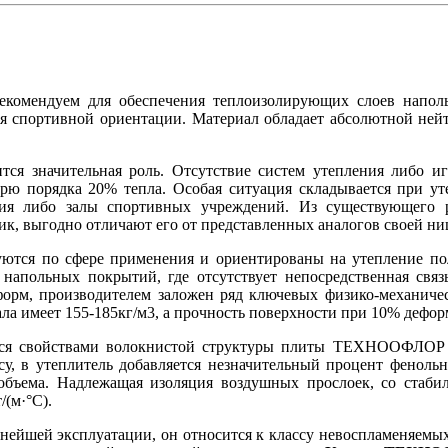
мендуем для обеспечения теплоизолирующих слоев напол
ия спортивной ориентации. Материал обладает абсолютной ней
тся значительная роль. Отсутствие систем утепления либо и
терю порядка 20% тепла. Особая ситуация складывается при 
ия либо залы спортивных учреждений. Из существующего р
ик, выгодно отличают его от представленных аналогов своей ни
 по сфере применения и ориентированы на утепление пол
апольных покрытий, где отсутствует непосредственная связ
форм, производителем заложен ряд ключевых физико-механиче
ла имеет 155-185кг/м3, а прочность поверхности при 10% дефор
ется свойствами волокнистой структуры плиты ТЕХНООФЛОР
су, в утеплитель добавляется незначительный процент фенольн
объема. Надлежащая изоляция воздушных прослоек, со стабил
(м·°C).
нейшей эксплуатации, он относится к классу невоспламеняемы