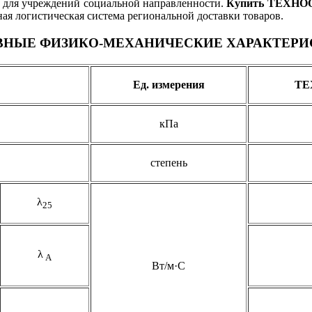
о для учреждений социальной направленности.
Купить ТЕХН
ая логистическая система региональной доставки товаров.
ВНЫЕ ФИЗИКО-МЕХАНИЧЕСКИЕ ХАРАКТЕРИ
Ед. измерения
ТЕ
кПа
степень
λ
25
λ
А
Вт/м·С