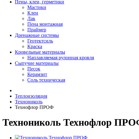
Пены, клеи, герметики
Мастики
Клеи
Лак
Пена монтажная
Праймер
Дренажные системы
Геотектсиль
Краска
Кровельные материалы
Наплавляемая рулонная кровля
Сыпучие материалы
Песок
Керамзит
Соль техническая
Теплоизоляция
Технониколь
Технофлор ПРОФ
Технониколь Технофлор ПРО