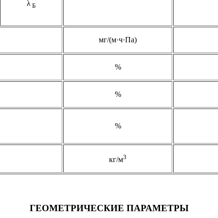
λ
Б
мг/(м·ч·Па)
%
%
%
3
кг/м
ГЕОМЕТРИЧЕСКИЕ ПАРАМЕТРЫ