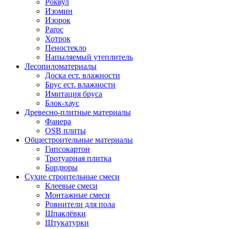
Роквул
Изомин
Изорок
Paroc
Хотрок
Пеностекло
Напыляемый утеплитель
Лесопиломатериалы
Доска ест. влажности
Брус ест. влажности
Имитация бруса
Блок-хаус
Древесно-плитные материалы
Фанера
OSB плиты
Общестроительные материалы
Гипсокартон
Тротуарная плитка
Бордюры
Сухие строительные смеси
Клеевые смеси
Монтажные смеси
Ровнители для пола
Шпаклёвки
Штукатурки