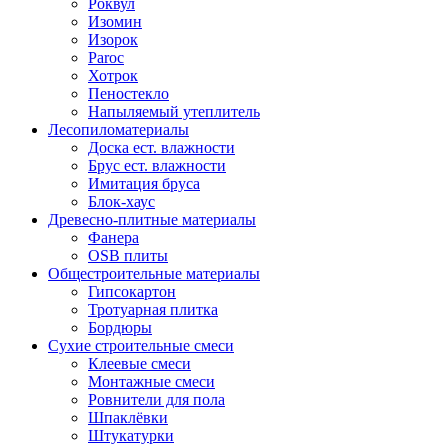
Роквул
Изомин
Изорок
Paroc
Хотрок
Пеностекло
Напыляемый утеплитель
Лесопиломатериалы
Доска ест. влажности
Брус ест. влажности
Имитация бруса
Блок-хаус
Древесно-плитные материалы
Фанера
OSB плиты
Общестроительные материалы
Гипсокартон
Тротуарная плитка
Бордюры
Сухие строительные смеси
Клеевые смеси
Монтажные смеси
Ровнители для пола
Шпаклёвки
Штукатурки