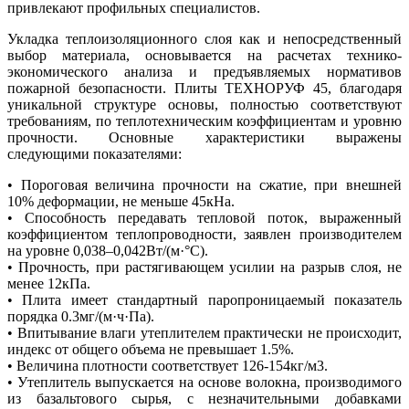
привлекают профильных специалистов.
Укладка теплоизоляционного слоя как и непосредственный
выбор материала, основывается на расчетах технико-
экономического анализа и предъявляемых нормативов
пожарной безопасности. Плиты ТЕХНОРУФ 45, благодаря
уникальной структуре основы, полностью соответствуют
требованиям, по теплотехническим коэффициентам и уровню
прочности. Основные характеристики выражены
следующими показателями:
• Пороговая величина прочности на сжатие, при внешней
10% деформации, не меньше 45кНа.
• Способность передавать тепловой поток, выраженный
коэффициентом теплопроводности, заявлен производителем
на уровне 0,038–0,042Вт/(м·°C).
• Прочность, при растягивающем усилии на разрыв слоя, не
менее 12кПа.
• Плита имеет стандартный паропроницаемый показатель
порядка 0.3мг/(м·ч·Па).
• Впитывание влаги утеплителем практически не происходит,
индекс от общего объема не превышает 1.5%.
• Величина плотности соответствует 126-154кг/м3.
• Утеплитель выпускается на основе волокна, производимого
из базальтового сырья, с незначительными добавками