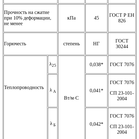
Прочность на сжатие
ГОСТ Р ЕН
при 10% деформации,
кПа
45
826
не менее
ГОСТ
Горючесть
степень
НГ
30244
λ
0,038*
ГОСТ 7076
25
ГОСТ 7076
Теплопроводность
λ
0,041*
А
СП 23-101-
Вт/м·С
2004
ГОСТ 7076
λ
0,042*
Б
СП 23-101-
2004