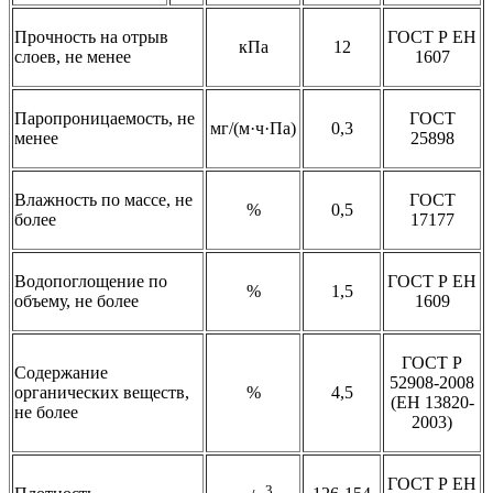
Прочность на отрыв
ГОСТ Р ЕН
кПа
12
слоев, не менее
1607
Паропроницаемость, не
ГОСТ
мг/(м·ч·Па)
0,3
менее
25898
Влажность по массе, не
ГОСТ
%
0,5
более
17177
Водопоглощение по
ГОСТ Р ЕН
%
1,5
объему, не более
1609
ГОСТ Р
Содержание
52908-2008
органических веществ,
%
4,5
(ЕН 13820-
не более
2003)
ГОСТ Р ЕН
3