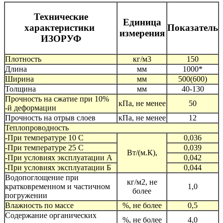
Технические
Единица
характеристики
Показатель
измерения
ИЗОРУФ
Плотность
кг/м3
150
Длина
мм
1000*
Ширина
мм
500(600)
Толщина
мм
40-130
Прочность на сжатие при 10%
кПа, не менее
50
-й деформации
Прочность на отрыв слоев
кПа, не менее
12
Теплопроводность
-При температуре 10 С
0,036
-При температуре 25 С
0,039
Вт/(м.К),
-При условиях эксплуатации А
0,042
-При условиях эксплуатации Б
0,044
Водопоглощение при
кг/м2, не
кратковременном и частичном
1,0
более
погружении
Влажность по массе
%, не более
0,5
Содержание органических
%, не более
4,0