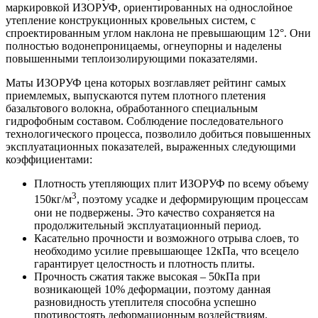
маркировкой ИЗОРУФ, ориентированных на однослойное
утепление конструкционных кровельных систем, с
спроектированным углом наклона не превышающим 12°. Они
полностью водонепроницаемы, огнеупорны и наделены
повышенными теплоизолирующими показателями.
Маты ИЗОРУФ цена которых возглавляет рейтинг самых
приемлемых, выпускаются путем плотного плетения
базальтового волокна, обработанного специальным
гидрофобным составом. Соблюдение последовательного
технологического процесса, позволило добиться повышенных
эксплуатационных показателей, выраженных следующими
коэффициентами:
Плотность утепляющих плит ИЗОРУФ по всему объему
3
150кг/м
, поэтому усадке и деформирующим процессам
они не подвержены. Это качество сохраняется на
продолжительный эксплуатационный период.
Касательно прочности и возможного отрыва слоев, то
необходимо усилие превышающее 12кПа, что всецело
гарантирует целостность и плотность плиты.
Прочность сжатия также высокая – 50кПа при
возникающей 10% деформации, поэтому данная
разновидность утеплителя способна успешно
противостоять деформационным воздействиям.