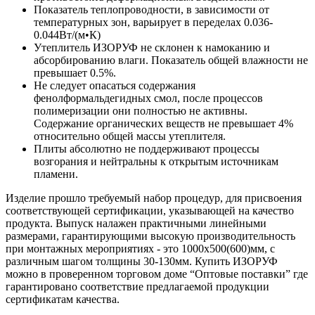
Показатель теплопроводности, в зависимости от
температурных зон, варьирует в переделах 0.036-
0.044Вт/(м•К)
Утеплитель ИЗОРУФ не склонен к намоканию и
абсорбированию влаги. Показатель общей влажности не
превышает 0.5%.
Не следует опасаться содержания
фенолформальдегидных смол, после процессов
полимеризации они полностью не активны.
Содержание органических веществ не превышает 4%
относительно общей массы утеплителя.
Плиты абсолютно не поддерживают процессы
возгорания и нейтральны к открытым источникам
пламени.
Изделие прошло требуемый набор процедур, для присвоения
соответствующей сертификации, указывающей на качество
продукта. Выпуск налажен практичными линейными
размерами, гарантирующими высокую производительность
при монтажных мероприятиях - это 1000x500(600)мм, с
различным шагом толщины 30-130мм. Купить ИЗОРУФ
можно в проверенном торговом доме “Оптовые поставки” где
гарантировано соответствие предлагаемой продукции
сертификатам качества.