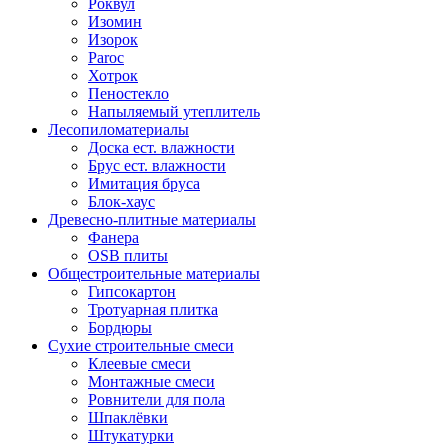
Роквул
Изомин
Изорок
Paroc
Хотрок
Пеностекло
Напыляемый утеплитель
Лесопиломатериалы
Доска ест. влажности
Брус ест. влажности
Имитация бруса
Блок-хаус
Древесно-плитные материалы
Фанера
OSB плиты
Общестроительные материалы
Гипсокартон
Тротуарная плитка
Бордюры
Сухие строительные смеси
Клеевые смеси
Монтажные смеси
Ровнители для пола
Шпаклёвки
Штукатурки