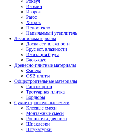
Роквул
Изомин
Изорок
Paroc
Хотрок
Пеностекло
Напыляемый утеплитель
Лесопиломатериалы
Доска ест. влажности
Брус ест. влажности
Имитация бруса
Блок-хаус
Древесно-плитные материалы
Фанера
OSB плиты
Общестроительные материалы
Гипсокартон
Тротуарная плитка
Бордюры
Сухие строительные смеси
Клеевые смеси
Монтажные смеси
Ровнители для пола
Шпаклёвки
Штукатурки