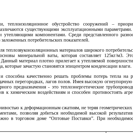
и, теплоизоляционное обустройство сооружений – приори
различаются существующими эксплуатационными параметрами.
и утепляющими компонентами. Среди представленного разноо
з заложенных потребительских показателей.
ля теплозвукоизоляционных материалов широкого потребительск
 основы минеральной ваты, которая составляет 125кг/м3. Э
 Данный материал плотно прилегает к утепляемой поверхности
, которые зачастую становятся эпицентром конденсации влаги.
 и способна качественно решать проблемы потерь тепла на 
дачных перегородках, лагов полов. Имея высокую огнеупорную с
го предназначения - это теплоэнергетические трубопроводы
ив к химическим воздействиям и способен противостоять агре
йчивостью к деформационным сжатиям, не теряя геометрических
ентами, позволяя добиться необходимой высокой результати
можно в торговом доме “Оптовые Поставки”. При необходимос