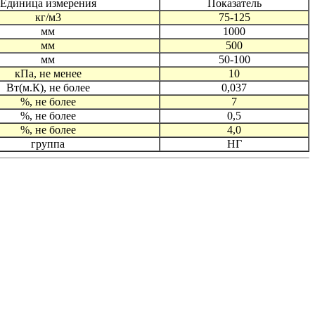
Единица измерения
Показатель
кг/м3
75-125
мм
1000
мм
500
мм
50-100
кПа, не менее
10
Вт(м.К), не более
0,037
%, не более
7
%, не более
0,5
%, не более
4,0
группа
НГ