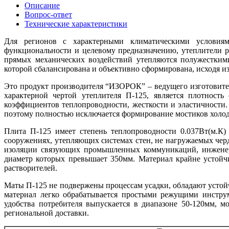
Описание
Вопрос-ответ
Технические характеристики
Для регионов с характерными климатическими условиям
функциональности и целевому предназначению, утеплители 
прямых механических воздействий утепляются полужестким
которой сбалансирована и объективно сформирована, исходя и
Это продукт производителя “ИЗОРОК” – ведущего изготовите
характерной чертой утеплителя П-125, является плотность
коэффициентов теплопроводности, жесткости и эластичности.
поэтому полностью исключается формирование мостиков холода
Плита П-125 имеет степень теплопроводности 0.037Вт(м.К)
сооружениях, утепляющих системах стен, не нагружаемых чер
изоляции связующих промышленных коммуникаций, инженерно
диаметр которых превышает 350мм. Материал крайне устойч
растворителей.
Маты П-125 не подвержены процессам усадки, обладают усто
материал легко обрабатывается простыми режущими инструм
удобства потребителя выпускается в диапазоне 50-120мм, 
региональной доставки.