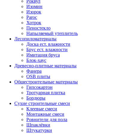
Роквул
Изомин
Изорок
Paroc
Хотрок
Пеностекло
Напыляемый утеплитель
Лесопиломатериалы
Доска ест. влажности
Брус ест. влажности
Имитация бруса
Блок-хаус
Древесно-плитные материалы
Фанера
OSB плиты
Общестроительные материалы
Гипсокартон
Тротуарная плитка
Бордюры
Сухие строительные смеси
Клеевые смеси
Монтажные смеси
Ровнители для пола
Шпаклёвки
Штукатурки