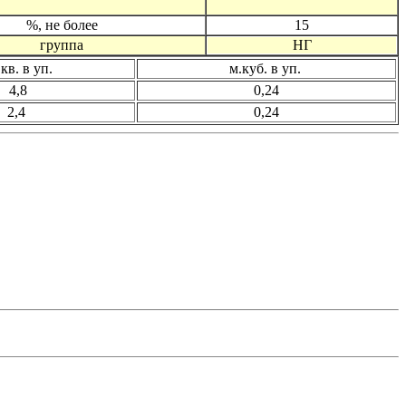
%, не более
15
группа
НГ
кв. в уп.
м.куб. в уп.
4,8
0,24
2,4
0,24