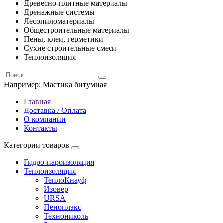
Древесно-плитные материалы
Дренажные системы
Лесопиломатериалы
Общестроительные материалы
Пены, клеи, герметики
Сухие строительные смеси
Теплоизоляция
Например:
Мастика битумная
Главная
Доставка / Оплата
О компании
Контакты
Категории товаров
Гидро-пароизоляция
Теплоизоляция
ТеплоКнауф
Изовер
URSA
Пеноплэкс
Технониколь