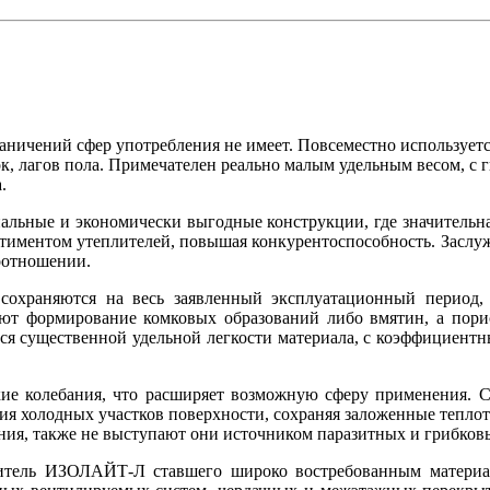
чений сфер употребления не имеет. Повсеместно используетс
, лагов пола. Примечателен реально малым удельным весом, с
.
альные и экономически выгодные конструкции, где значительн
ртиментом утеплителей, повышая конкурентоспособность. Засл
оотношении.
охраняются на весь заявленный эксплуатационный период, 
ют формирование комковых образований либо вмятин, а порист
я существенной удельной легкости материала, с коэффициентн
кие колебания, что расширяет возможную сферу применения. 
ния холодных участков поверхности, сохраняя заложенные тепл
ния, также не выступают они источником паразитных и грибков
итель ИЗОЛАЙТ-Л ставшего широко востребованным материа