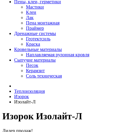
Пены, клеи, герметики
Мастики
Клеи
Лак
Пена монтажная
Праймер
Дренажные системы
Геотектсиль
Краска
Кровельные материалы
Наплавляемая рулонная кровля
Сыпучие материалы
Песок
Керамзит
Соль техническая
Теплоизоляция
Изорок
Изолайт-Л
Изорок Изолайт-Л
Лидер продаж!