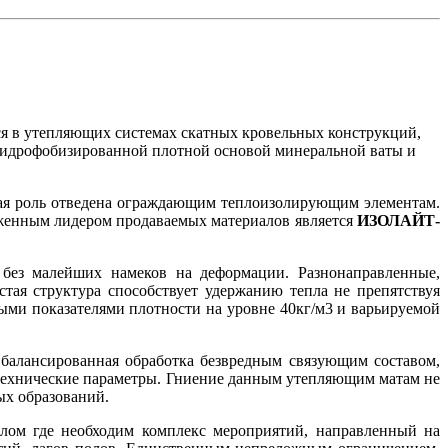
я в утепляющих системах скатных кровельных конструкций,
 гидрофобизированной плотной основой минеральной ваты и
ая роль отведена ограждающим теплоизолирующим элементам.
уженным лидером продаваемых материалов является
ИЗОЛАЙТ-
без малейших намеков на деформации. Разнонаправленные,
ая структура способствует удержанию тепла не препятствуя
ыми показателями плотности на уровне 40кг/м3 и варьируемой
Сбалансированная обработка безвредным связующим составом,
отехнические параметры. Гниение данным утепляющим матам не
ых образований.
лом где необходим комплекс мероприятий, направленный на