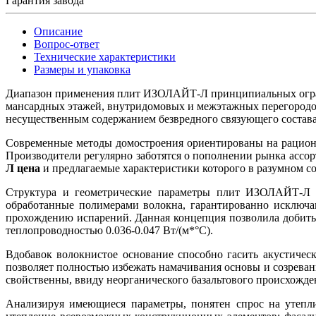
Гарантия завода
Описание
Вопрос-ответ
Технические характеристики
Размеры и упаковка
Диапазон применения плит ИЗОЛАЙТ-Л принципиальных ограни
мансардных этажей, внутридомовых и межэтажных перегородок
несущественным содержанием безвредного связующего состава
Современные методы домостроения ориентированы на рацион
Производители регулярно заботятся о пополнении рынка ассо
Л цена
и предлагаемые характеристики которого в разумном с
Структура и геометрические параметры плит ИЗОЛАЙТ-Л с
обработанные полимерами волокна, гарантированно исключа
прохождению испарений. Данная концепция позволила добитьс
теплопроводностью 0.036-0.047 Вт/(м*°С).
Вдобавок волокнистое основание способно гасить акустичес
позволяет полностью избежать намачивания основы и созрева
свойственны, ввиду неорганического базальтового происхожде
Анализируя имеющиеся параметры, понятен спрос на утепл