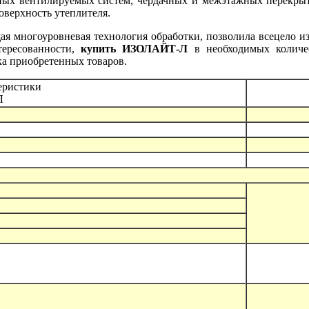
ных вентилируемых систем, чердачных и межэтажных перекры
оверхность утеплителя.
ая многоуровневая технология обработки, позволила всецело и
тересованности,
купить ИЗОЛАЙТ-Л
в необходимых количе
вка приобретенных товаров.
еристики
Л