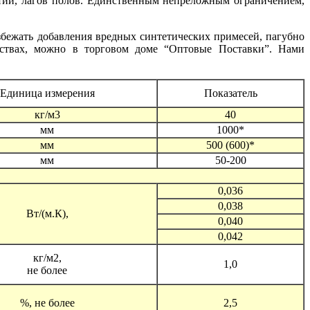
тий, лагов полов. Единственным непреложным ограничением,
збежать добавления вредных синтетических примесей, пагубно
ствах, можно в торговом доме “Оптовые Поставки”. Нами
Единица измерения
Показатель
кг/м3
40
мм
1000*
мм
500 (600)*
мм
50-200
0,036
0,038
Вт/(м.К),
0,040
0,042
кг/м2,
1,0
не более
%, не более
2,5