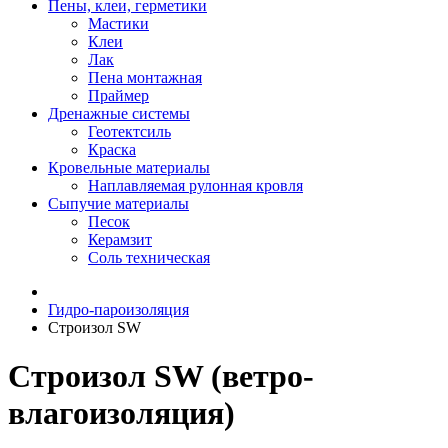
Пены, клеи, герметики
Мастики
Клеи
Лак
Пена монтажная
Праймер
Дренажные системы
Геотектсиль
Краска
Кровельные материалы
Наплавляемая рулонная кровля
Сыпучие материалы
Песок
Керамзит
Соль техническая
Гидро-пароизоляция
Строизол SW
Строизол SW (ветро-
влагоизоляция)