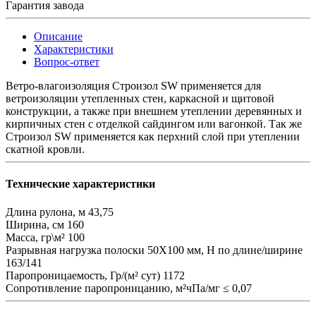
Гарантия завода
Описание
Характеристики
Вопрос-ответ
Ветро-влагоизоляция Строизол SW применяется для
ветроизоляции утепленных стен, каркасной и щитовой
конструкции, а также при внешнем утеплении деревянных и
кирпичных стен с отделкой сайдингом или вагонкой. Так же
Строизол SW применяется как перхний слой при утеплении
скатной кровли.
Технические характеристики
Длина рулона, м
43,75
Ширина, см
160
Масса, гр\м²
100
Разрывная нагрузка полоски 50Х100 мм, Н по длине/ширине
163/141
Паропроницаемость, Гр/(м² сут)
1172
Сопротивление паропроницанию, м²чПа/мг
≤ 0,07