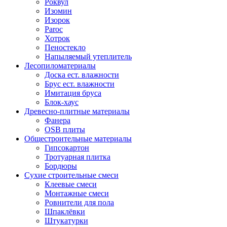
Роквул
Изомин
Изорок
Paroc
Хотрок
Пеностекло
Напыляемый утеплитель
Лесопиломатериалы
Доска ест. влажности
Брус ест. влажности
Имитация бруса
Блок-хаус
Древесно-плитные материалы
Фанера
OSB плиты
Общестроительные материалы
Гипсокартон
Тротуарная плитка
Бордюры
Сухие строительные смеси
Клеевые смеси
Монтажные смеси
Ровнители для пола
Шпаклёвки
Штукатурки