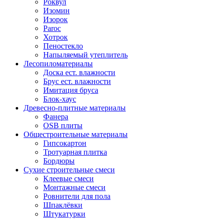
Роквул
Изомин
Изорок
Paroc
Хотрок
Пеностекло
Напыляемый утеплитель
Лесопиломатериалы
Доска ест. влажности
Брус ест. влажности
Имитация бруса
Блок-хаус
Древесно-плитные материалы
Фанера
OSB плиты
Общестроительные материалы
Гипсокартон
Тротуарная плитка
Бордюры
Сухие строительные смеси
Клеевые смеси
Монтажные смеси
Ровнители для пола
Шпаклёвки
Штукатурки