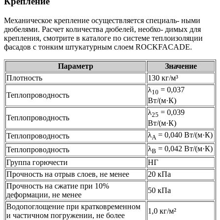
Крепление
Механическое крепление осуществляется специаль- ными
дюбелями. Расчет количества дюбелей, необхо- димых для
крепления, смотрите в каталоге по системе теплоизоляции
фасадов с тонким штукатурным слоем ROCKFACADE.
Параметр
Значение
Плотность
130 кг/м³
λ
= 0,037
10
Теплопроводность
Вт/(м·К)
λ
= 0,039
25
Теплопроводность
Вт/(м·К)
λ
= 0,040 Вт/(м·К)
Теплопроводность
A
λ
= 0,042 Вт/(м·К)
Теплопроводность
B
Группа горючести
НГ
Прочность на отрыв слоев, не менее
20 кПа
Прочность на сжатие при 10%
50 кПа
деформации, не менее
Водопоглощение при кратковременном
1,0 кг/м²
и частичном погружении, не более