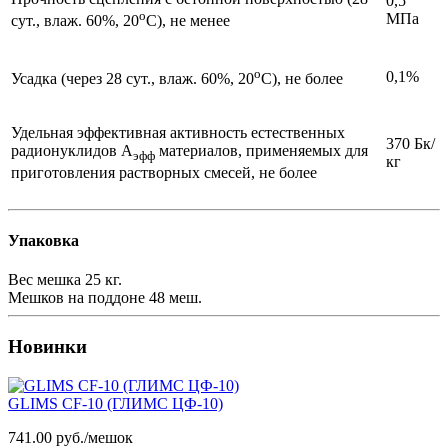
0,5
о
МПа
сут., влаж. 60%, 20
С), не менее
о
0,1%
Усадка (через 28 сут., влаж. 60%, 20
С), не более
Удельная эффективная активность естественных
370 Бк/
радионуклидов А
материалов, применяемых для
эфф
кг
приготовления растворных смесей, не более
Упаковка
Вес мешка
25 кг.
Мешков на поддоне
48 меш.
Новинки
GLIMS CF-10 (ГЛИМС ЦФ-10)
741.00 руб./мешок