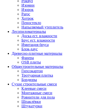
Роквул
Изомин
Изорок
Paroc
Хотрок
Пеностекло
Напыляемый утеплитель
Лесопиломатериалы
Доска ест. влажности
Брус ест. влажности
Имитация бруса
Блок-хаус
Древесно-плитные материалы
Фанера
OSB плиты
Общестроительные материалы
Гипсокартон
Тротуарная плитка
Бордюры
Сухие строительные смеси
Клеевые смеси
Монтажные смеси
Ровнители для пола
Шпаклёвки
Штукатурки