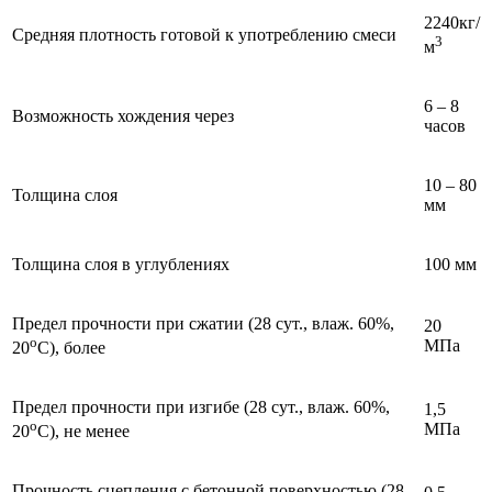
2240кг/
Средняя плотность готовой к употреблению смеси
3
м
6 – 8
Возможность хождения через
часов
10 – 80
Толщина слоя
мм
Толщина слоя в углублениях
100 мм
Предел прочности при сжатии (28 сут., влаж. 60%,
20
о
МПа
20
С), более
Предел прочности при изгибе (28 сут., влаж. 60%,
1,5
о
МПа
20
С), не менее
Прочность сцепления с бетонной поверхностью (28