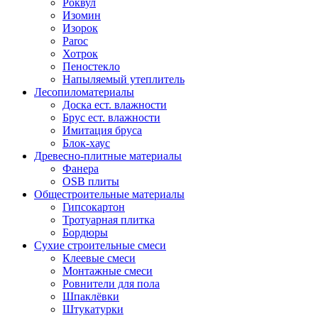
Роквул
Изомин
Изорок
Paroc
Хотрок
Пеностекло
Напыляемый утеплитель
Лесопиломатериалы
Доска ест. влажности
Брус ест. влажности
Имитация бруса
Блок-хаус
Древесно-плитные материалы
Фанера
OSB плиты
Общестроительные материалы
Гипсокартон
Тротуарная плитка
Бордюры
Сухие строительные смеси
Клеевые смеси
Монтажные смеси
Ровнители для пола
Шпаклёвки
Штукатурки