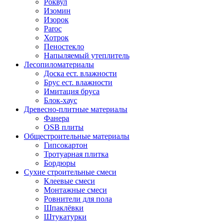
Роквул
Изомин
Изорок
Paroc
Хотрок
Пеностекло
Напыляемый утеплитель
Лесопиломатериалы
Доска ест. влажности
Брус ест. влажности
Имитация бруса
Блок-хаус
Древесно-плитные материалы
Фанера
OSB плиты
Общестроительные материалы
Гипсокартон
Тротуарная плитка
Бордюры
Сухие строительные смеси
Клеевые смеси
Монтажные смеси
Ровнители для пола
Шпаклёвки
Штукатурки