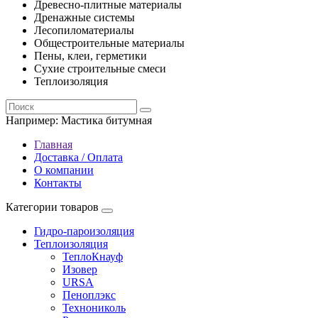
Древесно-плитные материалы
Дренажные системы
Лесопиломатериалы
Общестроительные материалы
Пены, клеи, герметики
Сухие строительные смеси
Теплоизоляция
Например:
Мастика битумная
Главная
Доставка / Оплата
О компании
Контакты
Категории товаров
Гидро-пароизоляция
Теплоизоляция
ТеплоКнауф
Изовер
URSA
Пеноплэкс
Технониколь