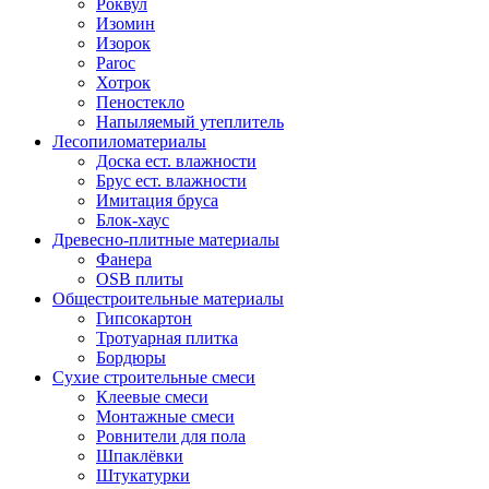
Роквул
Изомин
Изорок
Paroc
Хотрок
Пеностекло
Напыляемый утеплитель
Лесопиломатериалы
Доска ест. влажности
Брус ест. влажности
Имитация бруса
Блок-хаус
Древесно-плитные материалы
Фанера
OSB плиты
Общестроительные материалы
Гипсокартон
Тротуарная плитка
Бордюры
Сухие строительные смеси
Клеевые смеси
Монтажные смеси
Ровнители для пола
Шпаклёвки
Штукатурки