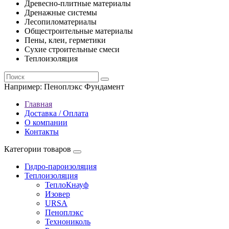
Древесно-плитные материалы
Дренажные системы
Лесопиломатериалы
Общестроительные материалы
Пены, клеи, герметики
Сухие строительные смеси
Теплоизоляция
Например:
Пеноплэкс Фундамент
Главная
Доставка / Оплата
О компании
Контакты
Категории товаров
Гидро-пароизоляция
Теплоизоляция
ТеплоКнауф
Изовер
URSA
Пеноплэкс
Технониколь