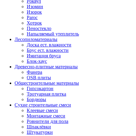
Роквул
Изомин
Изорок
Paroc
Хотрок
Пеностекло
Напыляемый утеплитель
Лесопиломатериалы
Доска ест. влажности
Брус ест. влажности
Имитация бруса
Блок-хаус
Древесно-плитные материалы
Фанера
OSB плиты
Общестроительные материалы
Гипсокартон
Тротуарная плитка
Бордюры
Сухие строительные смеси
Клеевые смеси
Монтажные смеси
Ровнители для пола
Шпаклёвки
Штукатурки