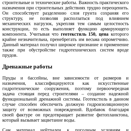
строительные и технические работы. Важность практического
назначения при строительных действиях трудно переоценить.
Он способствует разделению слоя грунта сохраняя его
структуру, не позволяя расползаться под влиянием
механических нагрузок, укрепляя тем самым целостность
конструкции, то есть выполняет функцию армирующего
компонента. Учитывая что
геотекстиль 150, цена
которого
крайне незначительна, пренебрегать им весьма опрометчиво.
Данный материал получил широкое признание и применение
также при обустройстве гидротехнических систем вроде
прудов.
Дренажные работы
Пруды и бассейны, вне зависимости от размеров и
назначения, классифицируются как искусственные
гидротехнические сооружения, поэтому первоочередная
задача стоящая перед строителями – создание надежной
функциональной дренажной системы. Геотекстиль в данном
случае способен обеспечить должную гидроизоляционную
защиту от возможных повреждений. Вдобавок благодаря
своей фактуре он предотвращает развитие фитопланктона,
который вызывает зацветание воды.
Сам материал нейтрален к погодным условиям и