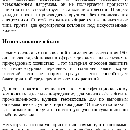
всевозможным нагрузкам, он не подвергается процессам
гниения и не способствует размножению плесени. Процесс
укладки прост и производится вручную, без использования
спецтехники. Способ покрытия выбирается в зависимости от
типа грунта, где формируется котлован под искусственный
водоем.
Использование в быту
Помимо основных направлений применения геотекстиля 150,
он широко задействован в сфере садоводства на сельских и
приусадебных хозяйствах. Этот материал способен защитить
от температурных перепадов и излишней влаги корни
растений, его не портят грызуны, что способствует
благоприятной среде для многолетних растений.
Данное полотно относится к многофункциональному
компоненту, идеально подходящему для многих сфер быта и
промышленности.
Купить геотектсиль 150
по выгодным
оптовым ценам лучше в торговом доме “Оптовые поставки”,
где возможно получить сопутствующую консультацию по
выбору материала.
Несмотря на основную ориентацию связанную с оптовыми
закупками, мы готовы помочь при любом объеме заказа и