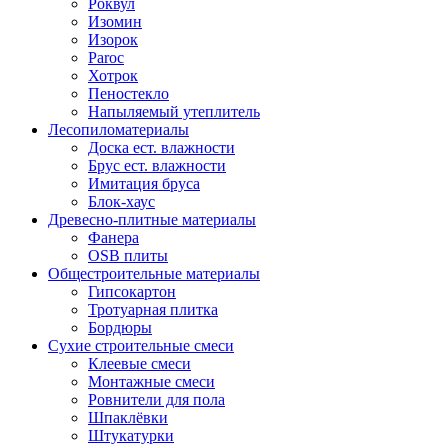
Роквул
Изомин
Изорок
Paroc
Хотрок
Пеностекло
Напыляемый утеплитель
Лесопиломатериалы
Доска ест. влажности
Брус ест. влажности
Имитация бруса
Блок-хаус
Древесно-плитные материалы
Фанера
OSB плиты
Общестроительные материалы
Гипсокартон
Тротуарная плитка
Бордюры
Сухие строительные смеси
Клеевые смеси
Монтажные смеси
Ровнители для пола
Шпаклёвки
Штукатурки