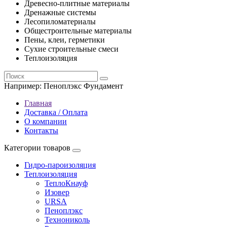
Древесно-плитные материалы
Дренажные системы
Лесопиломатериалы
Общестроительные материалы
Пены, клеи, герметики
Сухие строительные смеси
Теплоизоляция
Например:
Пеноплэкс Фундамент
Главная
Доставка / Оплата
О компании
Контакты
Категории товаров
Гидро-пароизоляция
Теплоизоляция
ТеплоКнауф
Изовер
URSA
Пеноплэкс
Технониколь